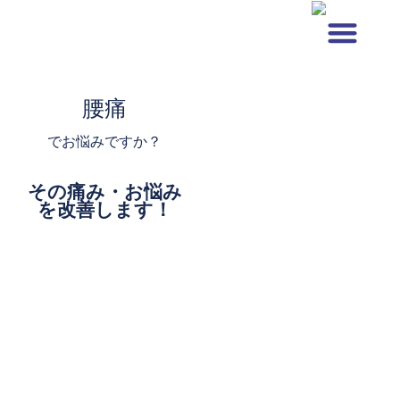
内
容
を
選ばれる理由
料金表
施術メニュー
症状から探す
ス
腰痛
キ
ッ
でお悩みですか？
プ
その痛み・お悩み
を改善します！