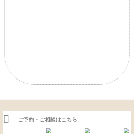
起き上がることがしんどい
腰から足にかけて痺れや痛みがある
マッサージをしても良くなるのは一瞬
だけ
腰痛が良くならないと諦めている
病院で検査しても原因がハッキリしな
い
ご予約・ご相談はこちら