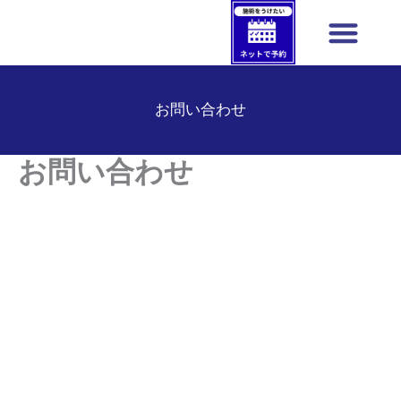
内
容
を
選ばれる理由
料金表
施術メニュー
症状から探す
ス
お問い合わせ
キ
ッ
プ
お問い合わせ