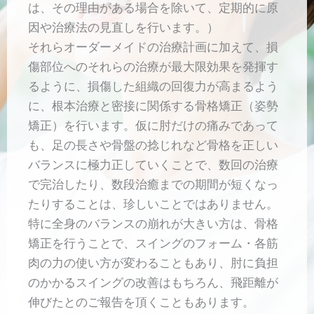
は、その理由がある場合を除いて、定期的に原
因や治療法の見直しを行います。）
それらオーダーメイドの治療計画に加えて、損
傷部位へのそれらの治療が最大限効果を発揮す
るように、損傷した組織の回復力が高まるよう
に、根本治療と密接に関係する骨格矯正（姿勢
矯正）を行います。仮に肘だけの痛みであって
も、足の長さや骨盤の捻じれなど骨格を正しい
バランスに極力正していくことで、数回の治療
で完治したり、数段治癒までの期間が短くなっ
たりすることは、珍しいことではありません。
特に全身のバランスの崩れが大きい方は、骨格
矯正を行うことで、スイングのフォーム・各筋
肉の力の使い方が変わることもあり、肘に負担
のかかるスイングの改善はもちろん、飛距離が
伸びたとのご報告を頂くこともあります。