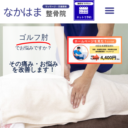
内
容
を
ス
キ
ゴルフ肘
ッ
でお悩みですか？
プ
その痛み・お悩み
を改善します！