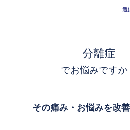
内
選
容
を
ス
キ
ッ
プ
分離症
でお悩みですか
その痛み・お悩みを改