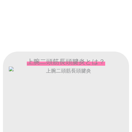
上腕二頭筋長頭腱炎とは？