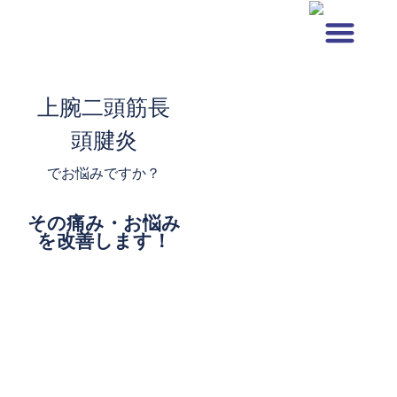
内
容
を
選ばれる理由
料金表
施術メニュー
症状から探す
ス
上腕二頭筋長
キ
頭腱炎
ッ
プ
でお悩みですか？
その痛み・お悩み
を改善します！