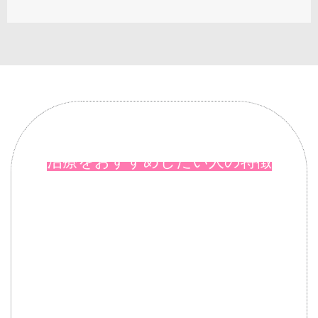
治療をおすすめしたい人の特徴
肩が痛み、腕をあげるのがつらい
夜、肩がズキズキと痛み、目が覚めて
しまう
上腕二頭筋長頭腱炎の対処法が分から
なくて困っている
整形外科で注射をしているが、痛みを
繰り返している