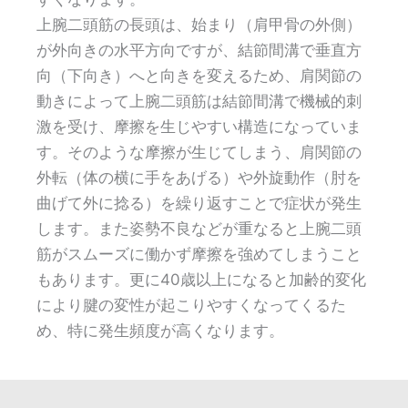
上腕二頭筋の長頭は、始まり（肩甲骨の外側）
が外向きの水平方向ですが、結節間溝で垂直方
向（下向き）へと向きを変えるため、肩関節の
動きによって上腕二頭筋は結節間溝で機械的刺
激を受け、摩擦を生じやすい構造になっていま
す。そのような摩擦が生じてしまう、肩関節の
外転（体の横に手をあげる）や外旋動作（肘を
曲げて外に捻る）を繰り返すことで症状が発生
します。また姿勢不良などが重なると上腕二頭
筋がスムーズに働かず摩擦を強めてしまうこと
もあります。更に40歳以上になると加齢的変化
により腱の変性が起こりやすくなってくるた
め、特に発生頻度が高くなります。