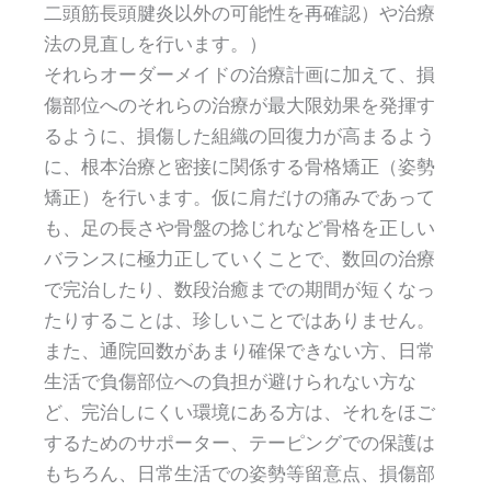
二頭筋長頭腱炎以外の可能性を再確認）や治療
法の見直しを行います。）
それらオーダーメイドの治療計画に加えて、損
傷部位へのそれらの治療が最大限効果を発揮す
るように、損傷した組織の回復力が高まるよう
に、根本治療と密接に関係する骨格矯正（姿勢
矯正）を行います。仮に肩だけの痛みであって
も、足の長さや骨盤の捻じれなど骨格を正しい
バランスに極力正していくことで、数回の治療
で完治したり、数段治癒までの期間が短くなっ
たりすることは、珍しいことではありません。
また、通院回数があまり確保できない方、日常
生活で負傷部位への負担が避けられない方な
ど、完治しにくい環境にある方は、それをほご
するためのサポーター、テーピングでの保護は
もちろん、日常生活での姿勢等留意点、損傷部